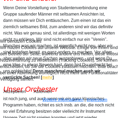
Wenn Deine Vorstellung von Studentenverbindung eine
Gruppe saufender Männer mit seltsamen Ansichten ist,
dann müssen wir Dich enttäuschen. Zum einen ist das ein
ziemlich seltsames Bild, zum anderen sind wir das definitiv
nicht. Was wir genau sind, ist allerdings mit wenigen Worten
nicht zu erklären. Wir sind nicht einfach nur ein "Verein".
Wir benutzen Cookies
Manches was wir machen, ist eigentlich nicht neu, aber wir
Wir nutzen Cookies auf unserer Website. Einige von ihnen sind 
sind trotzdem bereit, es ganz anders zu machen. Vor allem
den Betrieb der Seite, während andere uns helfen, diese Websi
aber wollen wir neue Sachen ausprobieren - und wenn Du
Nutzererfahrung zu verbessern (Tracking Cookies). Sie können 
eine Idee zu etwas Neuem hast, dann bist Du vielleicht bei
entscheiden, ob Sie die Cookies zulassen möchten. Bitte beach
uns goldrichtig!
Denn manchmal machen auch wir
bei einer Ablehnung womöglich nicht mehr alle Funktionalitäten
verrückte Sachen! [
mehr
]
Verfügung stehen.
Unser Orchester
Akzeptieren
Ablehnen
ist noch jung, und auch wenn wir ein ganz klassisches
Weitere Informationen
|
Impressum
Programm haben, richtet es sich insb. an die, die noch nicht
so viel Erfahrung besitzen oder vielleicht ihr Instrument
längere Zeit nicht spielen konnten und jetzt wieder